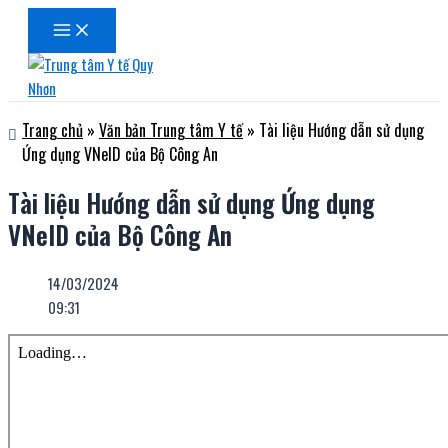
Main
Nhảy
Menu
tới
nội
dung
Trang chủ
»
Văn bản Trung tâm Y tế
»
Tài liệu Hướng dẫn sử dụng
Ứng dụng VNeID của Bộ Công An
Tài liệu Hướng dẫn sử dụng Ứng dụng
VNeID của Bộ Công An
14/03/2024
09:31