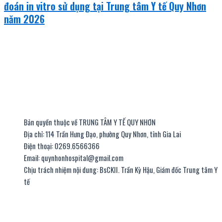
đoán in vitro sử dụng tại Trung tâm Y tế Quy Nhơn
năm 2026
Bản quyền thuộc về TRUNG TÂM Y TẾ QUY NHƠN
Địa chỉ: 114 Trần Hưng Đạo, phường Quy Nhơn, tỉnh Gia Lai
Điện thoại: 0269.6566366
Email: quynhonhospital@gmail.com
Chịu trách nhiệm nội dung: BsCKII. Trần Kỳ Hậu, Giám đốc Trung tâm Y
tế
thiết kế website
|
chữ ký số viettel