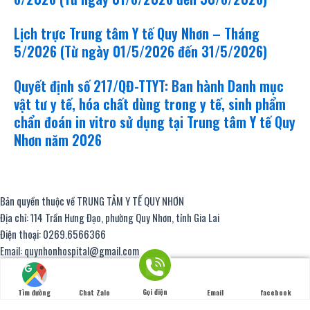
Lịch trực Trung tâm Y tế Quy Nhơn – Tháng
5/2026 (Từ ngày 01/5/2026 đến 31/5/2026)
Quyết định số 217/QĐ-TTYT: Ban hành Danh mục
vật tư y tế, hóa chất dùng trong y tế, sinh phẩm
chẩn đoán in vitro sử dụng tại Trung tâm Y tế Quy
Nhơn năm 2026
Bản quyền thuộc về TRUNG TÂM Y TẾ QUY NHƠN
Địa chỉ: 114 Trần Hưng Đạo, phường Quy Nhơn, tỉnh Gia Lai
Điện thoại: 0269.6566366
Email: quynhonhospital@gmail.com
Chịu trách nhiệm nội dung: BsCKII. Trần Kỳ Hậu, Giám đốc Trung tâm Y tế
thiết kế website
|
chữ ký số viettel
Gọi điện
Tìm đường
Chat Zalo
Email
facebook