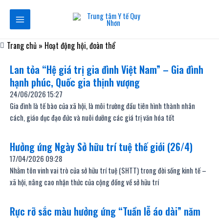
Nhảy
Main
tới
Menu
nội
dung
Trang chủ
»
Hoạt động hội, đoàn thể
Lan tỏa “Hệ giá trị gia đình Việt Nam” – Gia đình
hạnh phúc, Quốc gia thịnh vượng
24/06/2026
15:27
Gia đình là tế bào của xã hội, là môi trường đầu tiên hình thành nhân
cách, giáo dục đạo đức và nuôi dưỡng các giá trị văn hóa tốt
Hưởng ứng Ngày Sở hữu trí tuệ thế giới (26/4)
17/04/2026
09:28
Nhằm tôn vinh vai trò của sở hữu trí tuệ (SHTT) trong đời sống kinh tế –
xã hội, nâng cao nhận thức của cộng đồng về sở hữu trí
Rực rỡ sắc màu hưởng ứng “Tuần lễ áo dài” năm