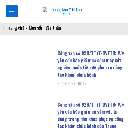
Nhảy
Main
tới
Menu
nội
dung
Trang chủ
»
Mua sắm đấu thầu
Trang
Trang
Trang
Trang
Công văn số 958/TTYT-DVTTB: V/v
yêu cầu báo giá mua sắm máy xét
nghiệm nước tiểu để phục vụ công
tác khám chữa bệnh
20/07/2026
06:45
Công văn số 928/TTYT-DVTTB: V/v
yêu cầu báo giá mua sắm vật tư
dùng trong nha khoa phục vụ công
tác khám chữa bệnh của Trung