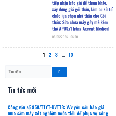
tiếp nhận báo giá để tham khảo,
xây dựng giá gói thầu, làm cơ sở tổ
chức lựa chọn nhà thầu cho Gói
thầu: Sửa chữa máy gây mê kèm
thở APUSx1 hãng Axcent Medical
06/05/2026
06:50
1
2
3
…
10
Tìm
kiếm
Tin tức mới
Công văn số 958/TTYT-DVTTB: V/v yêu cầu báo giá
mua sắm máy xét nghiệm nước tiểu để phục vụ công