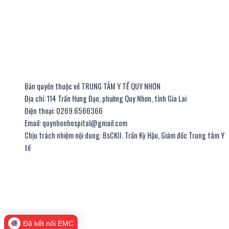
Bản quyền thuộc về TRUNG TÂM Y TẾ QUY NHƠN
Địa chỉ: 114 Trần Hưng Đạo, phường Quy Nhơn, tỉnh Gia Lai
Điện thoại: 0269.6566366
Email: quynhonhospital@gmail.com
Chịu trách nhiệm nội dung: BsCKII. Trần Kỳ Hậu, Giám đốc Trung tâm Y
tế
thiết kế website
|
chữ ký số viettel
Đã kết nối EMC