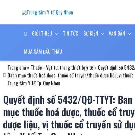
Nhảy
tới
nội
dung
GIỚI THIỆU
TIN TỨC – SỰ KIỆN
VĂN BẢN
MUA SẮM ĐẤU THẦU
Trang chủ
»
Thuốc - Vật tư, trang thiết bị y tế
»
Quyết định số 5432
Danh mục thuốc hoá dược, thuốc cổ truyền/thuốc dược liệu, vị thuốc 
Trung tâm Y tế Tp. Quy Nhơn
Quyết định số 5432/QĐ-TTYT: Ban
mục thuốc hoá dược, thuốc cổ tru
dược liệu, vị thuốc cổ truyền sử dụ