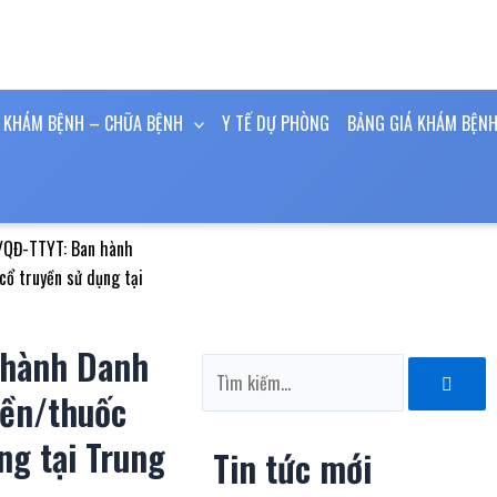
KHÁM BỆNH – CHỮA BỆNH
Y TẾ DỰ PHÒNG
BẢNG GIÁ KHÁM BỆNH
/QĐ-TTYT: Ban hành
cổ truyền sử dụng tại
 hành Danh
Tìm
kiếm
yền/thuốc
ng tại Trung
Tin tức mới