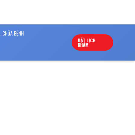
, CHỮA BỆNH
ĐẶT LỊCH
KHÁM