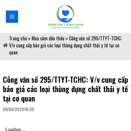
Nhảy
Main
tới
Menu
nội
dung
Trang chủ
»
Mua sắm đấu thầu
»
Công văn số 295/TTYT-TCHC:
V/v cung cấp báo giá các loại thùng đựng chất thải y tế tại cơ
quan
Công văn số 295/TTYT-TCHC: V/v cung cấp
báo giá các loại thùng đựng chất thải y tế
tại cơ quan
08/09/2025
16:30