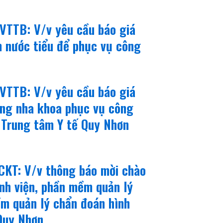
VTTB: V/v yêu cầu báo giá
 nước tiểu để phục vụ công
VTTB: V/v yêu cầu báo giá
ong nha khoa phục vụ công
 Trung tâm Y tế Quy Nhơn
CKT: V/v thông báo mời chào
nh viện, phần mềm quản lý
ềm quản lý chẩn đoán hình
Quy Nhơn