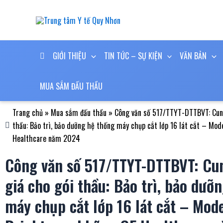
Nhảy
tới
nội
dung
GIỚI THIỆU
TIN TỨC – SỰ KIỆN
VĂN BẢN
MUA SẮM ĐẤU THẦU
Trang chủ
»
Mua sắm đấu thầu
»
Công văn số 517/TTYT-DTTBVT: Cung
thầu: Bảo trì, bảo dưỡng hệ thống máy chụp cắt lớp 16 lát cắt – Mod
Healthcare năm 2024
Công văn số 517/TTYT-DTTBVT: Cu
giá cho gói thầu: Bảo trì, bảo dưỡ
máy chụp cắt lớp 16 lát cắt – Mode