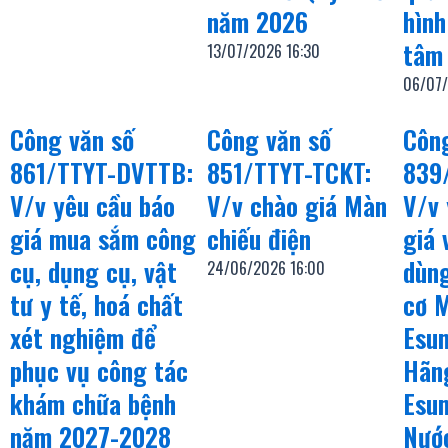
năm 2026
hình
tâm
13/07/2026
16:30
06/07
Công văn số
Công văn số
Côn
861/TTYT-DVTTB:
851/TTYT-TCKT:
839
V/v yêu cầu báo
V/v chào giá Màn
V/v 
giá mua sắm công
chiếu điện
giá 
cụ, dụng cụ, vật
dùn
24/06/2026
16:00
tư y tế, hoá chất
cơ M
xét nghiệm để
Esu
phục vụ công tác
Hãng
khám chữa bệnh
Esu
năm 2027-2028
Nước