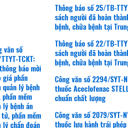
Thông báo số 25/TB-TTYT
sách người đã hoàn thàn
bệnh, chữa bệnh tại Tru
Thông báo số 22/TB-TTYT
g văn số
sách người đã hoàn thàn
/TTYT-TCKT:
bệnh, chữa bệnh tại Tru
thông báo mời
 giá phần
Công văn số 2294/SYT-NV
 quản lý bệnh
thuốc Aceclofenac STEL
n, phần mềm
chuẩn chất lượng
 lý bệnh án
Công văn số 2079/SYT-NV
 tử, phần mềm
thuốc lưu hành trái phép
 lý chẩn đoán