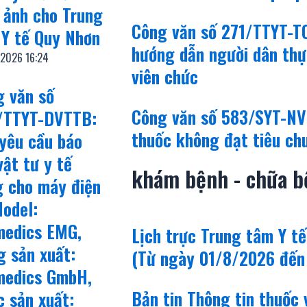
 ảnh cho Trung
Công văn số 271/TTYT-TC
 Y tế Quy Nhơn
hướng dẫn người dân thự
/2026
16:24
viên chức
g văn số
Công văn số 583/SYT-NVD
/TTYT-DVTTB:
thuốc không đạt tiêu ch
yêu cầu báo
vật tư y tế
khám bệnh - chữa b
g cho máy điện
odel:
medics EMG,
Lịch trực Trung tâm Y t
 sản xuất:
(Từ ngày 01/8/2026 đến
medics GmbH,
Bản tin Thông tin thuốc
 sản xuất: