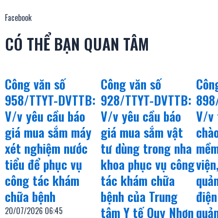
Facebook
CÓ THỂ BẠN QUAN TÂM
Công văn số
Công văn số
Côn
958/TTYT-DVTTB:
928/TTYT-DVTTB:
898
V/v yêu cầu báo
V/v yêu cầu báo
V/v 
giá mua sắm máy
giá mua sắm vật
chào
xét nghiệm nước
tư dùng trong nha
mềm
tiểu để phục vụ
khoa phục vụ công
việ
công tác khám
tác khám chữa
quản
chữa bệnh
bệnh của Trung
điện
tâm Y tế Quy Nhơn
quản
20/07/2026
06:45