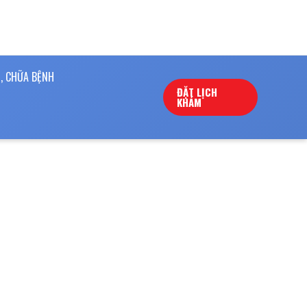
, CHỮA BỆNH
ĐẶT LỊCH
KHÁM