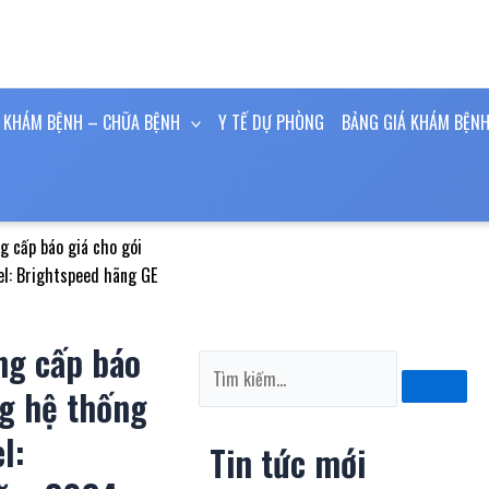
KHÁM BỆNH – CHỮA BỆNH
Y TẾ DỰ PHÒNG
BẢNG GIÁ KHÁM BỆNH
 cấp báo giá cho gói
el: Brightspeed hãng GE
ng cấp báo
Tìm
kiếm
ng hệ thống
l:
Tin tức mới