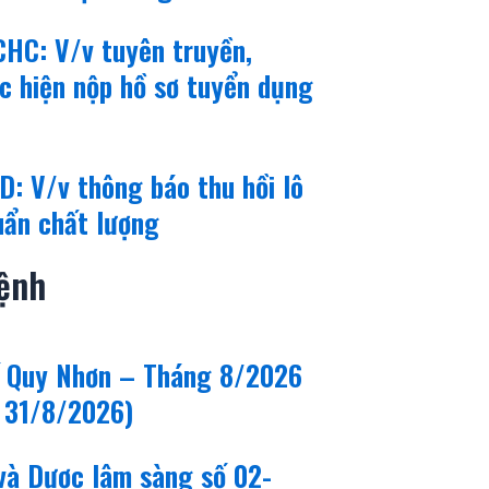
HC: V/v tuyên truyền,
c hiện nộp hồ sơ tuyển dụng
: V/v thông báo thu hồi lô
uẩn chất lượng
ệnh
ế Quy Nhơn – Tháng 8/2026
 31/8/2026)
 và Dược lâm sàng số 02-