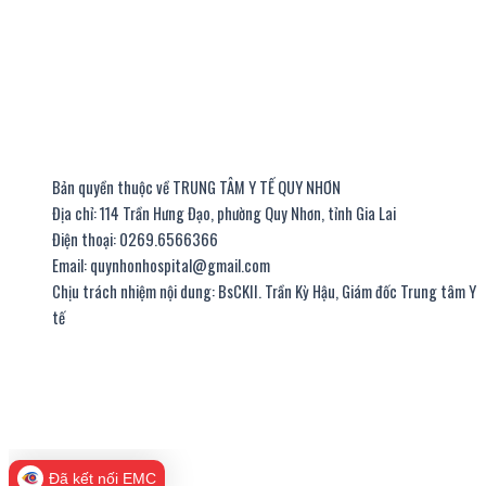
Bản quyền thuộc về TRUNG TÂM Y TẾ QUY NHƠN
Địa chỉ: 114 Trần Hưng Đạo, phường Quy Nhơn, tỉnh Gia Lai
Điện thoại: 0269.6566366
Email: quynhonhospital@gmail.com
Chịu trách nhiệm nội dung: BsCKII. Trần Kỳ Hậu, Giám đốc Trung tâm Y
tế
thiết kế website
|
chữ ký số viettel
Đã kết nối EMC