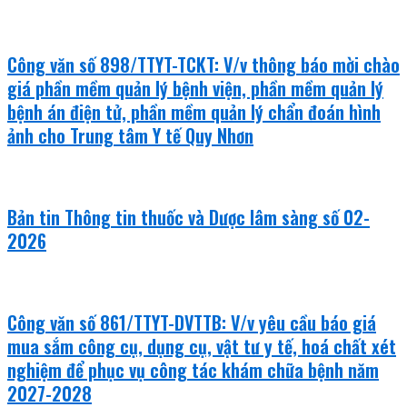
Công văn số 898/TTYT-TCKT: V/v thông báo mời chào
giá phần mềm quản lý bệnh viện, phần mềm quản lý
bệnh án điện tử, phần mềm quản lý chẩn đoán hình
ảnh cho Trung tâm Y tế Quy Nhơn
Bản tin Thông tin thuốc và Dược lâm sàng số 02-
2026
Công văn số 861/TTYT-DVTTB: V/v yêu cầu báo giá
mua sắm công cụ, dụng cụ, vật tư y tế, hoá chất xét
nghiệm để phục vụ công tác khám chữa bệnh năm
2027-2028