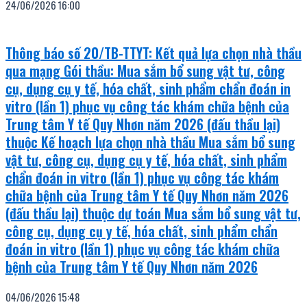
24/06/2026
16:00
Thông báo số 20/TB-TTYT: Kết quả lựa chọn nhà thầu
qua mạng Gói thầu: Mua sắm bổ sung vật tư, công
cụ, dụng cụ y tế, hóa chất, sinh phẩm chẩn đoán in
vitro (lần 1) phục vụ công tác khám chữa bệnh của
Trung tâm Y tế Quy Nhơn năm 2026 (đấu thầu lại)
thuộc Kế hoạch lựa chọn nhà thầu Mua sắm bổ sung
vật tư, công cụ, dụng cụ y tế, hóa chất, sinh phẩm
chẩn đoán in vitro (lần 1) phục vụ công tác khám
chữa bệnh của Trung tâm Y tế Quy Nhơn năm 2026
(đấu thầu lại) thuộc dự toán Mua sắm bổ sung vật tư,
công cụ, dụng cụ y tế, hóa chất, sinh phẩm chẩn
đoán in vitro (lần 1) phục vụ công tác khám chữa
bệnh của Trung tâm Y tế Quy Nhơn năm 2026
04/06/2026
15:48