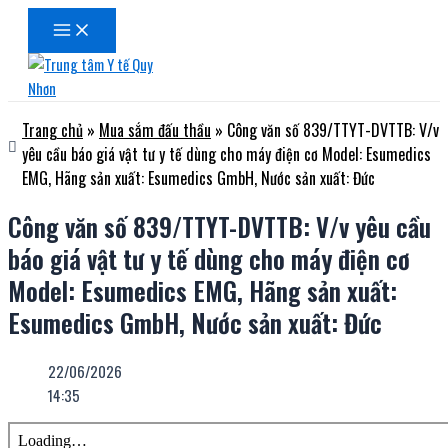
Main
Nhảy
Menu
tới
nội
dung
Trang chủ
»
Mua sắm đấu thầu
»
Công văn số 839/TTYT-DVTTB: V/v
yêu cầu báo giá vật tư y tế dùng cho máy điện cơ Model: Esumedics
EMG, Hãng sản xuất: Esumedics GmbH, Nước sản xuất: Đức
Công văn số 839/TTYT-DVTTB: V/v yêu cầu
báo giá vật tư y tế dùng cho máy điện cơ
Model: Esumedics EMG, Hãng sản xuất:
Esumedics GmbH, Nước sản xuất: Đức
22/06/2026
14:35