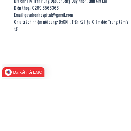
Địa chỉ: 114 Trần Hưng Đạo, phường Quy Nhơn, tỉnh Gia Lai
Điện thoại: 0269.6566366
Email: quynhonhospital@gmail.com
Chịu trách nhiệm nội dung: BsCKII. Trần Kỳ Hậu, Giám đốc Trung tâm Y
tế
thiết kế website
|
chữ ký số viettel
Đã kết nối EMC