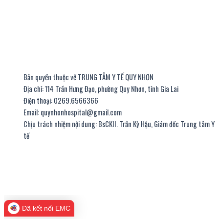
Bản quyền thuộc về TRUNG TÂM Y TẾ QUY NHƠN
Địa chỉ: 114 Trần Hưng Đạo, phường Quy Nhơn, tỉnh Gia Lai
Điện thoại: 0269.6566366
Email: quynhonhospital@gmail.com
Chịu trách nhiệm nội dung: BsCKII. Trần Kỳ Hậu, Giám đốc Trung tâm Y
tế
thiết kế website
|
chữ ký số viettel
Đã kết nối EMC