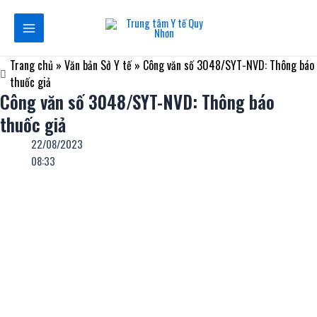
Nhảy
Main
tới
Menu
nội
dung
Trang chủ
»
Văn bản Sở Y tế
»
Công văn số 3048/SYT-NVD: Thông báo
thuốc giả
Công văn số 3048/SYT-NVD: Thông báo
thuốc giả
22/08/2023
08:33