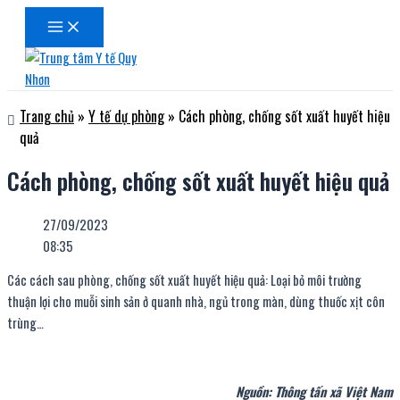
Main
Nhảy
Menu
tới
nội
dung
Trang chủ
»
Y tế dự phòng
»
Cách phòng, chống sốt xuất huyết hiệu
quả
Cách phòng, chống sốt xuất huyết hiệu quả
27/09/2023
08:35
Các cách sau phòng, chống sốt xuất huyết hiệu quả: Loại bỏ môi trường
thuận lợi cho muỗi sinh sản ở quanh nhà, ngủ trong màn, dùng thuốc xịt côn
trùng…
Nguồn: Thông tấn xã Việt Nam