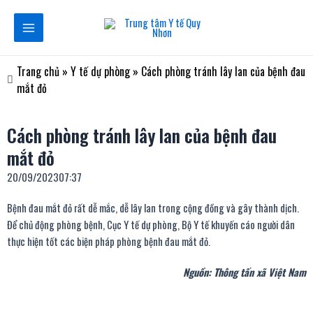
Nhảy
Main
tới
Menu
nội
dung
Trang chủ
»
Y tế dự phòng
»
Cách phòng tránh lây lan của bệnh đau
mắt đỏ
Cách phòng tránh lây lan của bệnh đau
mắt đỏ
20/09/2023
07:37
Bệnh đau mắt đỏ rất dễ mắc, dễ lây lan trong cộng đồng và gây thành dịch.
Để chủ động phòng bệnh, Cục Y tế dự phòng, Bộ Y tế khuyến cáo người dân
thực hiện tốt các biện pháp phòng bệnh đau mắt đỏ.
Nguồn: Thông tấn xã Việt Nam