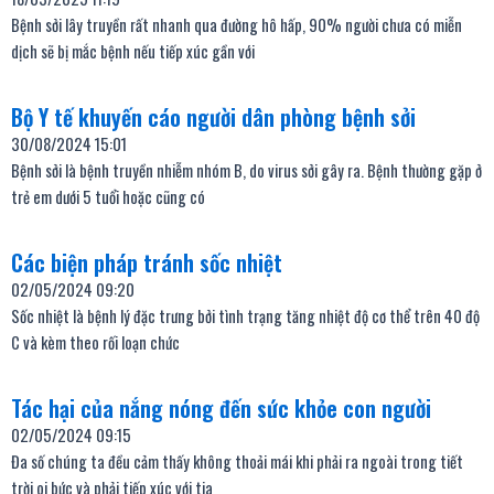
Bệnh sởi lây truyền rất nhanh qua đường hô hấp, 90% người chưa có miễn
dịch sẽ bị mắc bệnh nếu tiếp xúc gần với
Bộ Y tế khuyến cáo người dân phòng bệnh sởi
30/08/2024
15:01
Bệnh sởi là bệnh truyền nhiễm nhóm B, do virus sởi gây ra. Bệnh thường gặp ở
trẻ em dưới 5 tuổi hoặc cũng có
Các biện pháp tránh sốc nhiệt
02/05/2024
09:20
Sốc nhiệt là bệnh lý đặc trưng bởi tình trạng tăng nhiệt độ cơ thể trên 40 độ
C và kèm theo rối loạn chức
Tác hại của nắng nóng đến sức khỏe con người
02/05/2024
09:15
Đa số chúng ta đều cảm thấy không thoải mái khi phải ra ngoài trong tiết
trời oi bức và phải tiếp xúc với tia