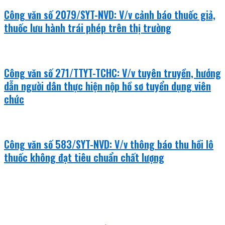
Công văn số 2079/SYT-NVD: V/v cảnh báo thuốc giả,
thuốc lưu hành trái phép trên thị trường
Công văn số 271/TTYT-TCHC: V/v tuyên truyền, hướng
dẫn người dân thực hiện nộp hồ sơ tuyển dụng viên
chức
Công văn số 583/SYT-NVD: V/v thông báo thu hồi lô
thuốc không đạt tiêu chuẩn chất lượng
khám bệnh - chữa bệnh