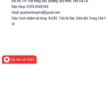
Địa chỉ: 114 Trần Hưng Đạo, phường Quy Nhơn, tỉnh Gia Lai
Điện thoại: 0269.6566366
Email: quynhonhospital@gmail.com
Chịu trách nhiệm nội dung: BsCKII. Trần Kỳ Hậu, Giám đốc Trung tâm Y
tế
thiết kế website
|
chữ ký số viettel
Đã kết nối EMC