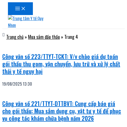
Main
Nhảy
Menu
tới
nội
dung
Trang chủ
»
Mua sắm đấu thầu
»
Trang 4
Công văn số 223/TTYT-TCKT: V/v chào giá dự toán
gói thầu thu gom, vận chuyển, lưu trữ và xử lý chất
thải y tế nguy hại
19/08/2025
13:30
Công văn số 221/TTYT-DTTBVT: Cung cấp báo giá
cho gói thầu: Mua sắm dụng cụ, vật tư y tế để phục
vụ công tác khám chữa bệnh năm 2026