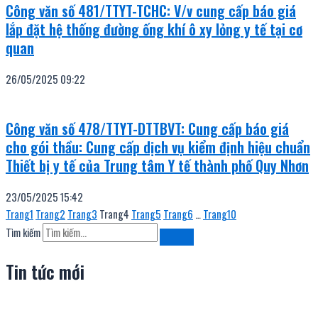
Công văn số 481/TTYT-TCHC: V/v cung cấp báo giá
lắp đặt hệ thống đường ống khí ô xy lỏng y tế tại cơ
quan
26/05/2025
09:22
Công văn số 478/TTYT-DTTBVT: Cung cấp báo giá
cho gói thầu: Cung cấp dịch vụ kiểm định hiệu chuẩn
Thiết bị y tế của Trung tâm Y tế thành phố Quy Nhơn
23/05/2025
15:42
Trang
1
Trang
2
Trang
3
Trang
4
Trang
5
Trang
6
…
Trang
10
Tìm kiếm
Tin tức mới