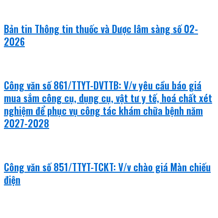
Bản tin Thông tin thuốc và Dược lâm sàng số 02-
2026
Công văn số 861/TTYT-DVTTB: V/v yêu cầu báo giá
mua sắm công cụ, dụng cụ, vật tư y tế, hoá chất xét
nghiệm để phục vụ công tác khám chữa bệnh năm
2027-2028
Công văn số 851/TTYT-TCKT: V/v chào giá Màn chiếu
điện
văn bản mới