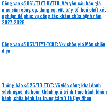
Công văn số 861/TTYT-DVTTB: V/v yêu cầu báo giá
mua sắm công cụ, dụng cụ, vật tư y tế, hoá chất xét
nghiệm để phục vụ công tác khám chữa bệnh năm
2027-2028
Công văn số 851/TTYT-TCKT: V/v chào giá Màn chiếu
điện
văn bản mới
Thông báo số 25/TB-TTYT: Về việc công khai danh
sách người đã hoàn thành quá trình thực hành khám
bệnh, chữa bệnh tại Trung tâm Y tế Quy Nhơn