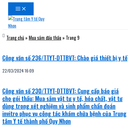
Main
Nhảy
Menu
tới
nội
dung
Trang chủ
»
Mua sắm đấu thầu
»
Trang 9
Công văn số 236/TTYT-DTTBVT: Chào giá thiết bị y tế
22/03/2024
16:09
Công văn số 230/TTYT-DTTBVT: Cung cấp báo giá
cho gói thầu: Mua sắm vật tư y tế, hóa chất, vật tư
dùng trong xét nghiệm và sinh phẩm chẩn đoán
invitro phục vụ công tác khám chữa bệnh của Trung
tâm Y tế thành phố Quy Nhơn