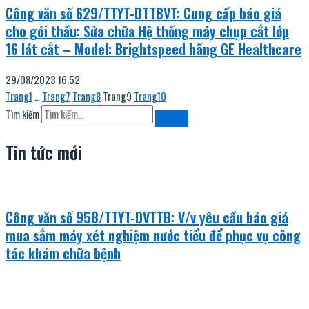
Công văn số 629/TTYT-DTTBVT: Cung cấp báo giá
cho gói thầu: Sửa chữa Hệ thống máy chụp cắt lớp
16 lát cắt – Model: Brightspeed hãng GE Healthcare
29/08/2023
16:52
Trang
1
…
Trang
7
Trang
8
Trang
9
Trang
10
Tìm kiếm
Tin tức mới
Công văn số 958/TTYT-DVTTB: V/v yêu cầu báo giá
mua sắm máy xét nghiệm nước tiểu để phục vụ công
tác khám chữa bệnh