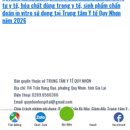
tư y tế, hóa chất dùng trong y tế, sinh phẩm chẩn
đoán in vitro sử dụng tại Trung tâm Y tế Quy Nhơn
năm 2026
Bản quyền thuộc về TRUNG TÂM Y TẾ QUY NHƠN
Địa chỉ: 114 Trần Hưng Đạo, phường Quy Nhơn, tỉnh Gia Lai
Điện thoại: 0269.6566366
Email: quynhonhospital@gmail.com
Chịu trách nhiệm nội dung: BsCKII. Trần Kỳ Hậu, Giám đốc Trung tâm Y
tế
Gọi điện
Tìm đường
Chat Zalo
Email
facebook
thiết kế website
|
chữ ký số viettel