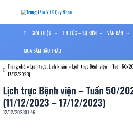
Nhảy
tới
nội
dung
GIỚI THIỆU
TIN TỨC – SỰ KIỆN
VĂN BẢN
MUA SẮM ĐẤU THẦU
Trang chủ
»
Lịch trực, Lịch khám
»
Lịch trực Bệnh viện – Tuần 50/2
17/12/2023)
Lịch trực Bệnh viện – Tuần 50/20
(11/12/2023 – 17/12/2023)
12/12/2023
07:46