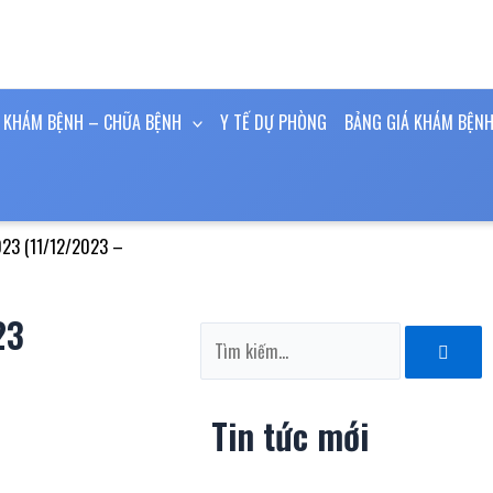
KHÁM BỆNH – CHỮA BỆNH
Y TẾ DỰ PHÒNG
BẢNG GIÁ KHÁM BỆNH
023 (11/12/2023 –
23
Tìm
kiếm
Tin tức mới