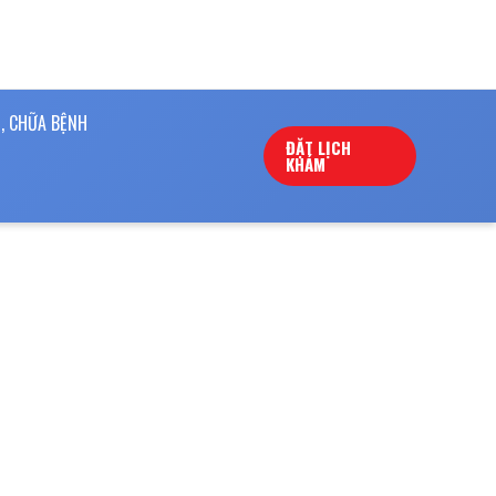
, CHỮA BỆNH
ĐẶT LỊCH
KHÁM