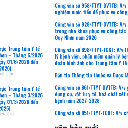
Công văn số 958/TTYT-DVTTB: V/v
nghiệm nước tiểu để phục vụ côn
Công văn số 928/TTYT-DVTTB: V/v 
trong nha khoa phục vụ công tác
Quy Nhơn năm 2026
trực Trung tâm Y tế
Công văn số 898/TTYT-TCKT: V/v 
hơn – Tháng 6/2026
lý bệnh viện, phần mềm quản lý bệ
gày 01/6/2026 đến
đoán hình ảnh cho Trung tâm Y tế
2026)
2026
15:28
Bản tin Thông tin thuốc và Dược 
Công văn số 861/TTYT-DVTTB: V/v 
trực Trung tâm Y tế
dụng cụ, vật tư y tế, hoá chất xé
hơn – Tháng 3/2026
bệnh năm 2027-2028
gày 01/3/2026 đến
2026)
Công văn số 851/TTYT-TCKT: V/v c
2026
09:02
văn bản mới