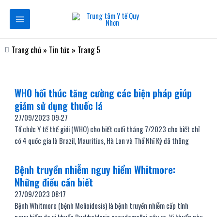
Nhảy
Main
tới
Menu
nội
dung
Trang chủ
»
Tin tức
»
Trang 5
Trang
Trang
Trang
Trang
Trang
Trang
WHO hối thúc tăng cường các biện pháp giúp
giảm sử dụng thuốc lá
27/09/2023
09:27
Tổ chức Y tế thế giới (WHO) cho biết cuối tháng 7/2023 cho biết chỉ
có 4 quốc gia là Brazil, Mauritius, Hà Lan và Thổ Nhĩ Kỳ đã thông
Bệnh truyền nhiễm nguy hiểm Whitmore:
Những điều cần biết
27/09/2023
08:17
Bệnh Whitmore (bệnh Melioidosis) là bệnh truyền nhiễm cấp tính