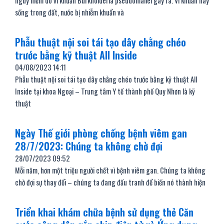
nguy hiểm do vi khuẩn Burkholderia pseudomallei gây ra. Vi khuẩn này
sống trong đất, nước bị nhiễm khuẩn và
Phẫu thuật nội soi tái tạo dây chằng chéo
trước bằng kỹ thuật All Inside
04/08/2023
14:11
Phẫu thuật nội soi tái tạo dây chằng chéo trước bằng kỹ thuật All
Inside tại khoa Ngoại – Trung tâm Y tế thành phố Quy Nhơn là kỹ
thuật
Ngày Thế giới phòng chống bệnh viêm gan
28/7/2023: Chúng ta không chờ đợi
28/07/2023
09:52
Mỗi năm, hơn một triệu người chết vì bệnh viêm gan. Chúng ta không
chờ đợi sự thay đổi – chúng ta đang đấu tranh để biến nó thành hiện
Triển khai khám chữa bệnh sử dụng thẻ Căn