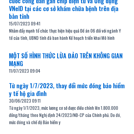
cước công dân gắn chip điện tử và Ứng dụng
VNeID tại các cơ sở khám chữa bệnh trên địa
bàn tỉnh
15/07/2023
09:41
Nhằm đẩy mạnh tổ chức thực hiện hiệu quả Đề án 06 đối với ngành Y
tế của tỉnh, UBND tỉnh đã ban hành Kế hoạch triển khai Mô hình
MỘT SỐ HÌNH THỨC LỪA ĐẢO TRÊN KHÔNG GIAN
MẠNG
11/07/2023
09:04
Từ ngày 1/7/2023, thay đổi mức đóng bảo hiểm
y tế hộ gia đình
30/06/2023
09:11
Từ ngày 1/7/2023, mức lương cơ sở được điều chỉnh lên 1.800.000
đồng/tháng theo Nghị định 24/2023/NĐ-CP của Chính phủ. Do đó,
mức đóng và chế độ Bảo hiểm y